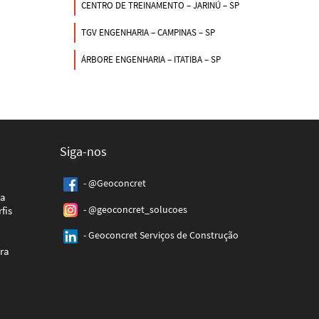
CENTRO DE TREINAMENTO – JARINÚ – SP
TGV ENGENHARIA – CAMPINAS – SP
ÁRBORE ENGENHARIA – ITATIBA – SP
Siga-nos
- @Geoconcret
ca
- @geoconcret_solucoes
fis
- Geoconcret Serviços de Construção
ra