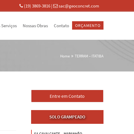
(19) 3869-3816
|
sac@geoconcret.com
 Serviços
Nossas Obras
Contato
ORÇAMENTO
Home
TERRAM – ITATIBA
Entre em Contato
SOLO GRAMPEADO
SA CAVALCANTE – MARANHÃO